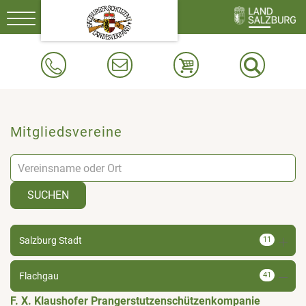
Toggle
navigation
Mitgliedsvereine
SUCHEN
Salzburg Stadt
11
Flachgau
41
F. X. Klaushofer Prangerstutzenschützenkompanie